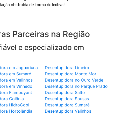
lação obstruída de forma definitiva!
as Parceiras na Região
iável e especializado em
dora em Jaguariúna
Desentupidora Limeira
dora em Sumaré
Desentupidora Monte Mor
dora em Valinhos
Desentupidora no Ouro Verde
dora em Vinhedo
Desentupidora no Parque Prado
dora Flamboyant
Desentupidora Salto
dora Goiânia
Desentupidora Sousas
dora HidroCool
Desentupidora Sumaré
dora Hortolândia
Desentupidora Valinhos