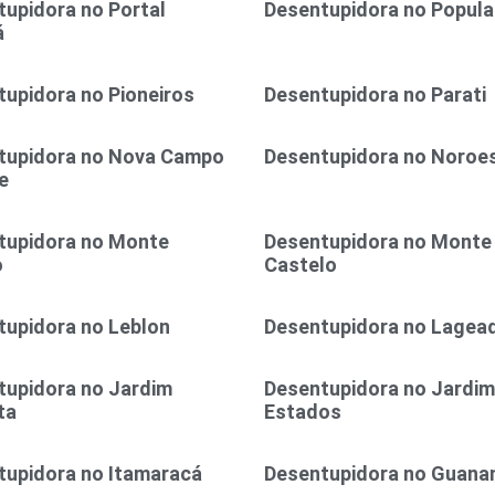
upidora no Portal
Desentupidora no Popula
á
upidora no Pioneiros
Desentupidora no Parati
tupidora no Nova Campo
Desentupidora no Noroe
e
tupidora no Monte
Desentupidora no Monte
o
Castelo
tupidora no Leblon
Desentupidora no Lagea
tupidora no Jardim
Desentupidora no Jardim
ta
Estados
tupidora no Itamaracá
Desentupidora no Guana