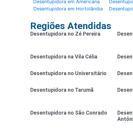
Desentupidora em Americana
Desentupid
Desentupidora em Hortolândia
Desentupi
Regiões Atendidas
Desentupidora no Zé Pereira
Desent
Desentupidora na Vila Célia
Desent
Desentupidora no Universitário
Desen
Desentupidora no Tarumã
Desent
Desentupidora no São Conrado
Desen
Antôn