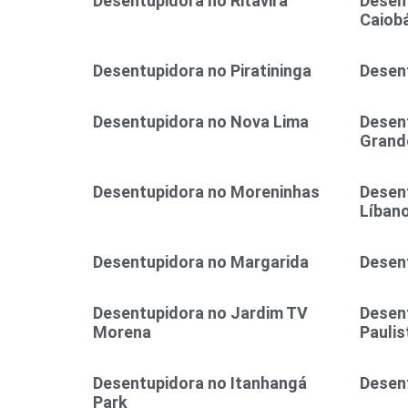
Desentupidora no Ritavira
Desent
Caiob
Desentupidora no Piratininga
Desent
Desentupidora no Nova Lima
Desen
Grand
Desentupidora no Moreninhas
Desen
Líban
Desentupidora no Margarida
Desen
Desentupidora no Jardim TV
Desen
Morena
Paulis
Desentupidora no Itanhangá
Desen
Park