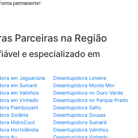
 forma permanente!
as Parceiras na Região
iável e especializado em
dora em Jaguariúna
Desentupidora Limeira
dora em Sumaré
Desentupidora Monte Mor
dora em Valinhos
Desentupidora no Ouro Verde
dora em Vinhedo
Desentupidora no Parque Prado
dora Flamboyant
Desentupidora Salto
dora Goiânia
Desentupidora Sousas
dora HidroCool
Desentupidora Sumaré
dora Hortolândia
Desentupidora Valinhos
ora Itu
Desentupidora Vinhedo