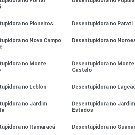
upidora no Portal
Desentupidora no Popula
á
upidora no Pioneiros
Desentupidora no Parati
tupidora no Nova Campo
Desentupidora no Noroe
e
tupidora no Monte
Desentupidora no Monte
o
Castelo
tupidora no Leblon
Desentupidora no Lagea
tupidora no Jardim
Desentupidora no Jardim
ta
Estados
tupidora no Itamaracá
Desentupidora no Guana