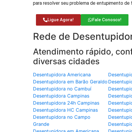
para resolver seu problema de entupimento de
Ligue Agora!
Fale Conosco!
Rede de Desentupidor
Atendimento rápido, conf
diversas cidades
Desentupidora Americana
Desentupi
Desentupidora em Barão Geraldo
Desentupi
Desentupidora no Cambuí
Desentupi
Desentupidora Campinas
Desentupi
Desentupidora 24h Campinas
Desentupi
Desentupidora HC Campinas
Desentupi
Desentupidora no Campo
Desentupi
Grande
Desentupi
Desentupidora em Americana
Desentupid